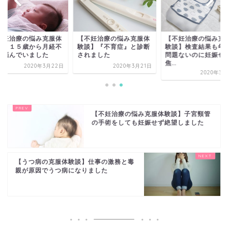
不妊治療の悩み克服体
【不妊治療の悩み克服体
【不妊治療の悩み克
談】１５歳から月経不
験談】『不育症』と診断
験談】検査結果も年
に悩んでいました
されました
問題ないのに妊娠せ
焦...
2020年3月22日
2020年3月21日
2020年3月
【不妊治療の悩み克服体験談】子宮頸管
の手術をしても妊娠せず絶望しました
【うつ病の克服体験談】仕事の激務と毒
親が原因でうつ病になりました