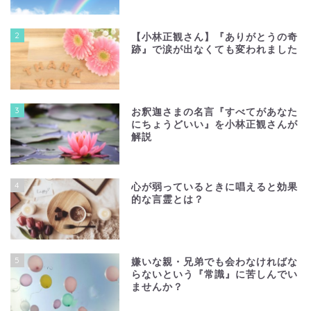
2
【小林正観さん】『ありがとうの奇
跡』で涙が出なくても変われました
3
お釈迦さまの名言『すべてがあなた
にちょうどいい』を小林正観さんが
解説
4
心が弱っているときに唱えると効果
的な言霊とは？
5
嫌いな親・兄弟でも会わなければな
らないという『常識』に苦しんでい
ませんか？