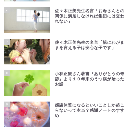
6
佐々木正美先生名言「お母さんとの
関係に満足しなければ集団には交わ
れない」
7
佐々木正美先生の名言「親にわがま
まを言える子は安心な子です」
8
小林正観さん著書『ありがとうの奇
跡』より１０年来のうつ病が治った
お話
9
感謝体質になるといいことしか起こ
らないって本当？感謝ノートのすす
め