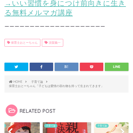
→いい習慣を身につけ前向きに生き
る無料メルマガ講座
ーーーーーーーーーーーーーーーーーーーー
保育士おとーちゃん
須賀義一
HOME
子育て論
保育士おとーちゃん「子どもは愛情の容れ物を持って生まれてきます」
RELATED POST
て論
子育て論
子育て論