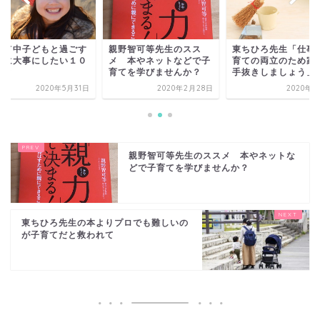
野智可等先生のスス
東ちひろ先生「仕事と子
子育て中子どもと過
 本やネットなどで子
育ての両立のため家事は
ときに大事にしたい
てを学びませんか？
手抜きしましょう」
のこと
2020年2月28日
2020年3月6日
2020年5
親野智可等先生のススメ 本やネットな
どで子育てを学びませんか？
東ちひろ先生の本よりプロでも難しいの
が子育てだと救われて