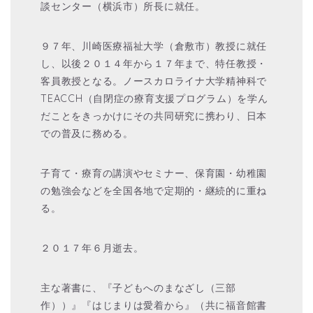
談センター（横浜市）所長に就任。
９７年、川崎医療福祉大学（倉敷市）教授に就任
し、以後２０１４年から１７年まで、特任教授・
客員教授となる。ノースカロライナ大学精神科で
TEACCH（自閉症の療育支援プログラム）を学ん
だことをきっかけにその共同研究に携わり、日本
での普及に務める。
子育て・療育の講演やセミナー、保育園・幼稚園
の勉強会などを全国各地で定期的・継続的に重ね
る。
２０１７年６月逝去。
主な著書に、『子どもへのまなざし（三部
作））』『はじまりは愛着から』（共に福音館書