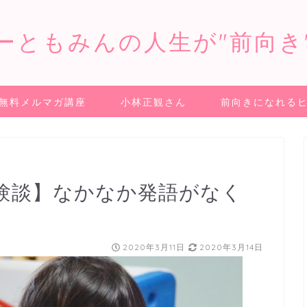
ーともみんの人生が"前向き
無料メルマガ講座
小林正観さん
前向きになれる
験談】なかなか発語がなく
2020年3月11日
2020年3月14日