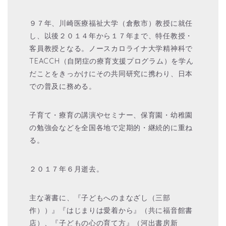
９７年、川崎医療福祉大学（倉敷市）教授に就任
し、以後２０１４年から１７年まで、特任教授・
客員教授となる。ノースカロライナ大学精神科で
TEACCH（自閉症の療育支援プログラム）を学ん
だことをきっかけにその共同研究に携わり、日本
での普及に務める。
子育て・療育の講演やセミナー、保育園・幼稚園
の勉強会などを全国各地で定期的・継続的に重ね
る。
２０１７年６月逝去。
主な著書に、『子どもへのまなざし（三部
作））』『はじまりは愛着から』（共に福音館書
店）、『子どもの心の育て方』（河出書房新