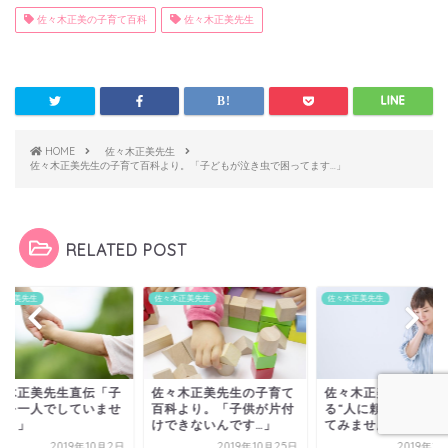
佐々木正美の子育て百科
佐々木正美先生
HOME
佐々木正美先生
佐々木正美先生の子育て百科より。「子どもが泣き虫で困ってます…」
RELATED POST
木正美先生
佐々木正美先生
佐々木正美先生
々木正美先生の子育て
佐々木正美先生も勧め
佐々木正美先生直伝
科より。「子供が片付
る“人に頼る子育て"をし
育てを一人でしてい
できないんです…」
てみませんか？
んか？」
2019年10月25日
2019年10月9日
2019年1