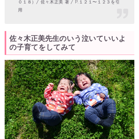
０１８）/ 佐々木正美 著 / P.１２１〜１２３
を引
用
佐々木正美先生のいう泣いていいよ
の子育てをしてみて