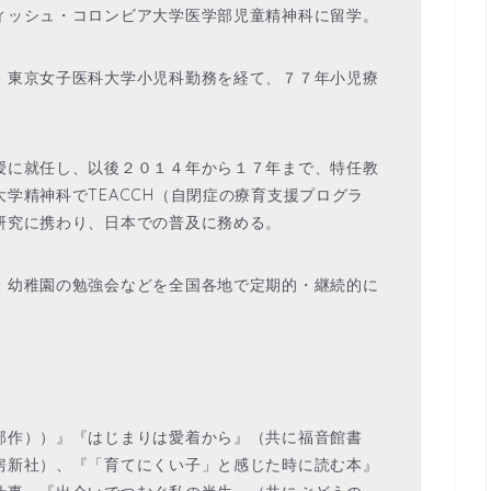
ィッシュ・コロンビア大学医学部児童精神科に留学。
・東京女子医科大学小児科勤務を経て、７７年小児療
授に就任し、以後２０１４年から１７年まで、特任教
学精神科でTEACCH（自閉症の療育支援プログラ
研究に携わり、日本での普及に務める。
・幼稚園の勉強会などを全国各地で定期的・継続的に
部作））』『はじまりは愛着から』（共に福音館書
房新社）、『「育てにくい子」と感じた時に読む本』