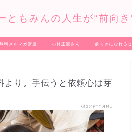
ーともみんの人生が"前向き
無料メルマガ講座
小林正観さん
前向きになれる
科より。手伝うと依頼心は芽
2019年11月14日