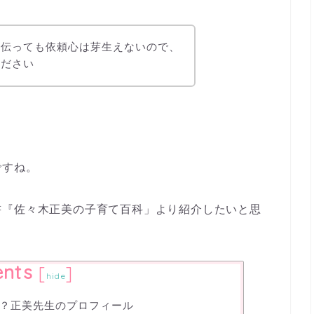
手伝っても依頼心は芽生えないので、
ください
ですね。
書『佐々木正美の子育て百科」より紹介したいと思
ents
[
]
hide
？正美先生のプロフィール