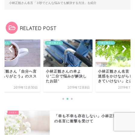
小林正観さん名言「３秒でどんな悩みでも解決する方法」を紹介
RELATED POST
正観さん
小林正観さん
小林正観さん
林正観さんの本よ
小林正観さん名言「人は
小林正観さん「自分
“二分で悩みが解決し
迷惑をかけながらしか生
う『ありがとう』の
お話“
きていけない」とは？
メ」
2019年12月8日
2019年12月18日
2019年12
「幸も不幸も存在しない」小林正観さん
の名言に衝撃を受けて