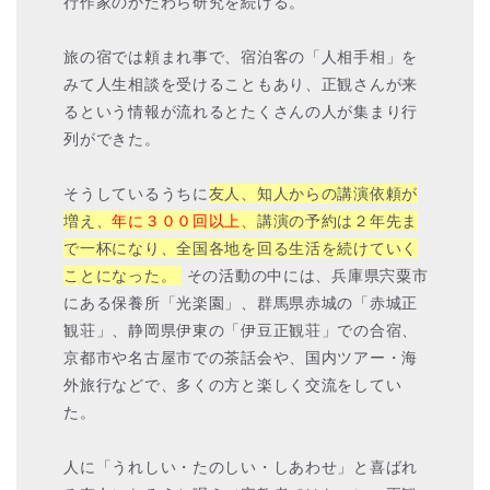
行作家のかたわら研究を続ける。
旅の宿では頼まれ事で、宿泊客の「人相手相」を
みて人生相談を受けることもあり、正観さんが来
る
という情報が流れるとたくさんの人が集まり行
列ができた。
そうしているうちに
友人、知人からの講演依頼が
増え、
年に３００回以上、
講演の予約は２年先ま
で一杯になり、
全国各地を回る生活を続けていく
ことになった。
その活動の中には、兵庫県宍粟市
にある保養所「光楽園」、
群馬県赤城の「赤城正
観荘」、静岡県伊東の「伊豆正観荘」での合宿、
京都市や名古屋市での茶話会や、
国内ツアー・海
外旅行などで、多くの方と楽しく交流をしてい
た。
人に「うれしい・たのしい・しあわせ」と喜ばれ