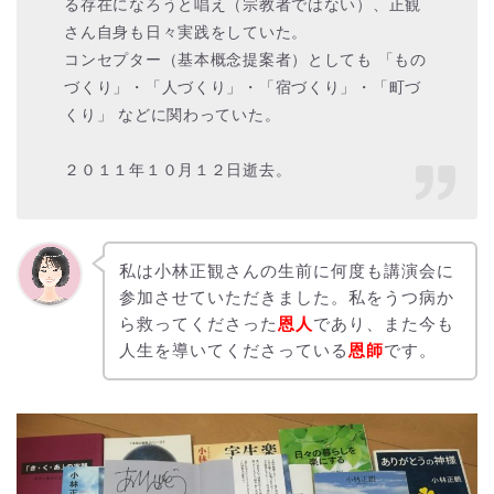
る存在になろうと唱え（宗教者ではない）、正観
さん自身も
日々実践をしていた。
コンセプター（基本概念提案者）としても 「もの
づくり」・「人づくり」・「宿づくり」・「町づ
くり」 などに関わっていた。
２０１１年１０月１２日逝去。
私は小林正観さんの生前に何度も講演会に
参加させていただきました。私をうつ病か
ら救ってくださった
恩人
であり、また今も
人生を導いてくださっている
恩師
です。