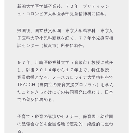
新潟大学医学部卒業後、７０年、ブリティッシ
ュ・コロンビア大学医学部児童精神科に留学。
帰国後、国立秩父学園・東京大学精神科・東京女
子医科大学小児科勤務を経て、７７年小児療育相
談センター（横浜市）所長に就任。
９７年、川崎医療福祉大学（倉敷市）教授に就任
し、以後２０１４年から１７年まで、特任教授・
客員教授となる。ノースカロライナ大学精神科で
TEACCH（自閉症の療育支援プログラム）を学ん
だことをきっかけにその共同研究に携わり、日本
での普及に務める。
子育て・療育の講演やセミナー、保育園・幼稚園
の勉強会などを全国各地で定期的・継続的に重ね
る。