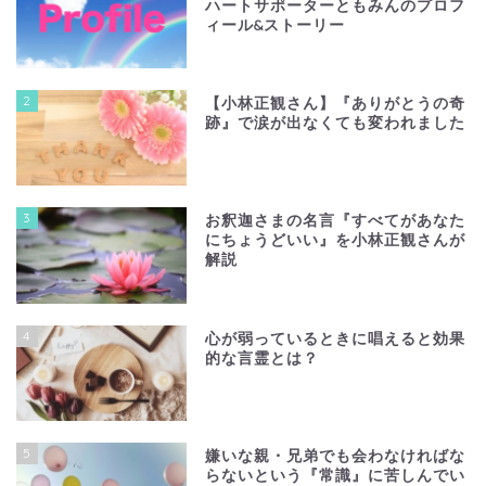
ハートサポーターともみんのプロフ
ィール&ストーリー
2
【小林正観さん】『ありがとうの奇
跡』で涙が出なくても変われました
3
お釈迦さまの名言『すべてがあなた
にちょうどいい』を小林正観さんが
解説
4
心が弱っているときに唱えると効果
的な言霊とは？
5
嫌いな親・兄弟でも会わなければな
らないという『常識』に苦しんでい