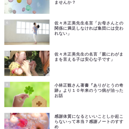
ませんか？
6
佐々木正美先生名言「お母さんとの
関係に満足しなければ集団には交わ
れない」
7
佐々木正美先生の名言「親にわがま
まを言える子は安心な子です」
8
小林正観さん著書『ありがとうの奇
跡』より１０年来のうつ病が治った
お話
9
感謝体質になるといいことしか起こ
らないって本当？感謝ノートのすす
め