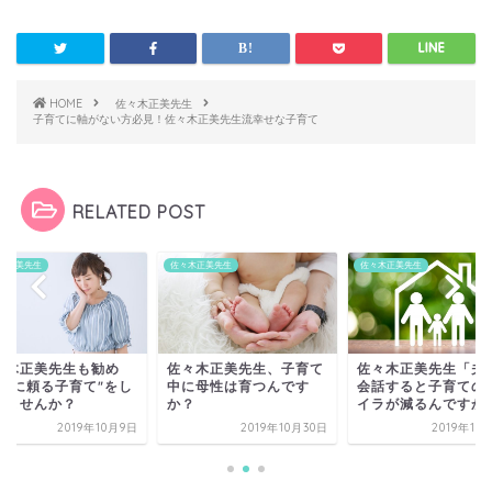
HOME
佐々木正美先生
子育てに軸がない方必見！佐々木正美先生流幸せな子育て
RELATED POST
木正美先生
佐々木正美先生
佐々木正美先生
々木正美先生も勧め
佐々木正美先生、子育て
佐々木正美先生「夫
“人に頼る子育て"をし
中に母性は育つんです
会話すると子育ての
みませんか？
か？
イラが減るんですか
2019年10月9日
2019年10月30日
2019年10