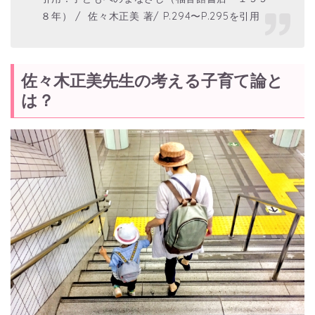
８年） / 佐々木正美 著/ P.294〜P.295を引用
佐々木正美先生の考える子育て論と
は？