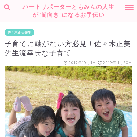
ハートサポーターともみんの人生
が"前向き"になるお手伝い
佐々木正美先生
子育てに軸がない方必見！佐々木正美
先生流幸せな子育て
2019年10月4日
2019年11月20日