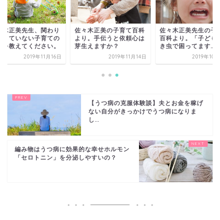
々木正美先生、関わり
佐々木正美の子育て百科
佐々木正美先生の子
足りていない子育ての
より。手伝うと依頼心は
百科より。「子ども
徴を教えてください。
芽生えますか？
き虫で困ってます…
2019年11月16日
2019年11月14日
2019年10
【うつ病の克服体験談】夫とお金を稼げ
ない自分がきっかけでうつ病になりま
し...
編み物はうつ病に効果的な幸せホルモン
「セロトニン」を分泌しやすいの？