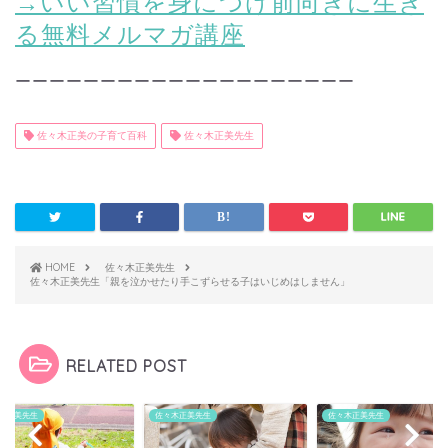
→いい習慣を身につけ前向きに生き
る無料メルマガ講座
ーーーーーーーーーーーーーーーーーーーー
佐々木正美の子育て百科
佐々木正美先生
HOME
佐々木正美先生
佐々木正美先生「親を泣かせたり手こずらせる子はいじめはしません」
RELATED POST
木正美先生
佐々木正美先生
佐々木正美先生