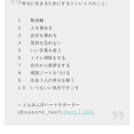
『幸せに生きるためにするといい１０のこと』
１ 断捨離
２ 人を褒める
３ 自分を褒める
４ 笑顔を忘れない
５ いい言葉を使う
６ トイレ掃除をする
７ 自分から挨拶をする
８ 感謝ノートをつける
９ 出会う人の幸せを願う
１０ いつもいい気分ですごす
— ともみん@ハートサポーター
(@supporter_heart)
March 2, 2020